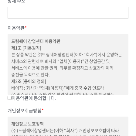
상세 주소
이용약관
*
드림쉐어 창업센터 이용약관
제1조 [기본원칙]
본 상품 약관은 ㈜드림쉐어창업센터(이하 “회사”)에서 운영하는
서비스와 관련하여 회사와 “업체(이용자)”간 창업공간 및
서비스의 이용에 관한 권리, 의무를 확정하고 상호간의 이익
증진을 목적으로 한다.
제2조 [용어의 정의]
베이직 : 회사가 “업체(이용자)”에게 중국 수입 인프라
(수쉽수십) 서비스와 같은 창업에 필요한 서비스를 제공하는
이용약관에 동의합니다.
서비스 상품
플러스 : 회사가 “업체(이용자)”에게
창업센터의 사무 공간
, 중국
개인정보취급방침
*
수입 인프라(수쉽수십) 서비스 등 창업에 필요한 서비스를
제공하는 서비스 상품
개인정보 보호정책
– ‘수쉽수십’ 서비스 이용시 서비스 이용에 따른 추가적인
(주)드림쉐어창업센터는(이하 “회사”) 개인정보보호법에 따라
비용이 발생할 수 있으며, ‘수쉽수십’ 이용 정책은 ‘수쉽수십’ 이용