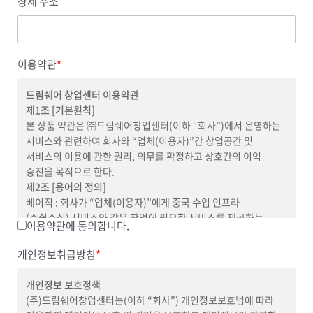
상세 주소
이용약관
*
드림쉐어 창업센터 이용약관
제1조 [기본원칙]
본 상품 약관은 ㈜드림쉐어창업센터(이하 “회사”)에서 운영하는
서비스와 관련하여 회사와 “업체(이용자)”간 창업공간 및
서비스의 이용에 관한 권리, 의무를 확정하고 상호간의 이익
증진을 목적으로 한다.
제2조 [용어의 정의]
베이직 : 회사가 “업체(이용자)”에게 중국 수입 인프라
(수쉽수십) 서비스와 같은 창업에 필요한 서비스를 제공하는
이용약관에 동의합니다.
서비스 상품
플러스 : 회사가 “업체(이용자)”에게
창업센터의 사무 공간
, 중국
개인정보취급방침
*
수입 인프라(수쉽수십) 서비스 등 창업에 필요한 서비스를
제공하는 서비스 상품
개인정보 보호정책
– ‘수쉽수십’ 서비스 이용시 서비스 이용에 따른 추가적인
(주)드림쉐어창업센터는(이하 “회사”) 개인정보보호법에 따라
비용이 발생할 수 있으며, ‘수쉽수십’ 이용 정책은 ‘수쉽수십’ 이용